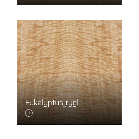
Eukalyptus_rygl