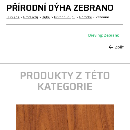
PŘÍRODNÍ DÝHA ZEBRANO
Dyhy.cz
>
Produkty
>
Dýhy
>
Přírodní dýhy
>
Přírodní
>
Zebrano
Dřeviny: Zebrano
Zpět
PRODUKTY Z TÉTO
KATEGORIE