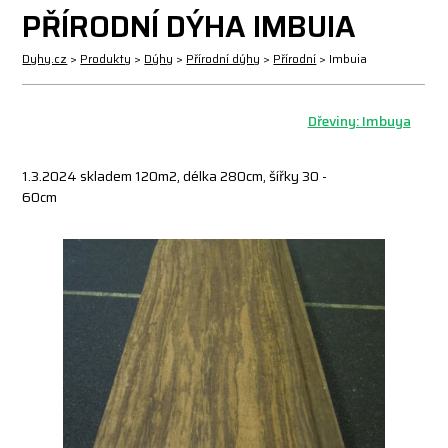
PŘÍRODNÍ DÝHA IMBUIA
Dyhy.cz
>
Produkty
>
Dýhy
>
Přírodní dýhy
>
Přírodní
>
Imbuia
Dřeviny: Imbuya
1.3.2024 skladem 120m2, délka 280cm, šířky 30 -
60cm