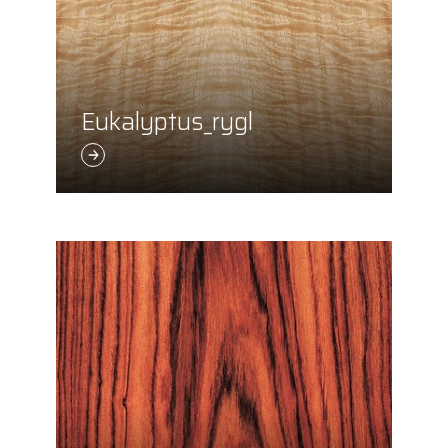
Eukalyptus_rygl