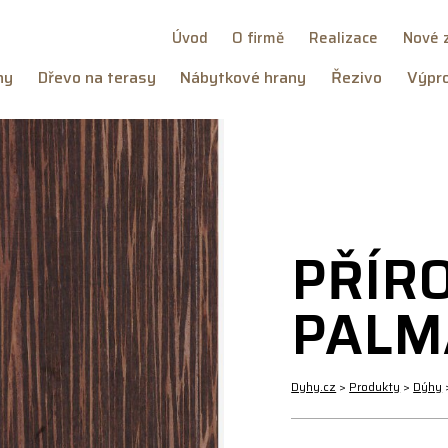
Úvod
O firmě
Realizace
Nové 
hy
Dřevo na terasy
Nábytkové hrany
Řezivo
Výpro
PŘÍR
PALM
Dyhy.cz
>
Produkty
>
Dýhy