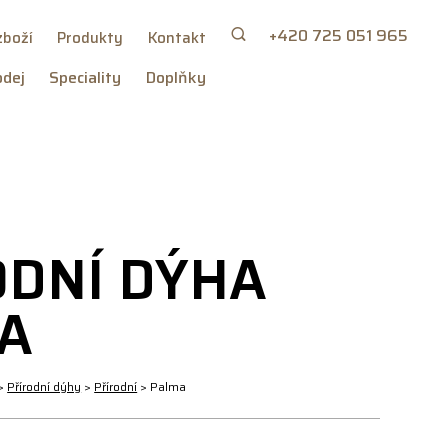
+420 725 051 965
zboží
Produkty
Kontakt
dej
Speciality
Doplňky
ODNÍ DÝHA
A
>
Přírodní dýhy
>
Přírodní
>
Palma