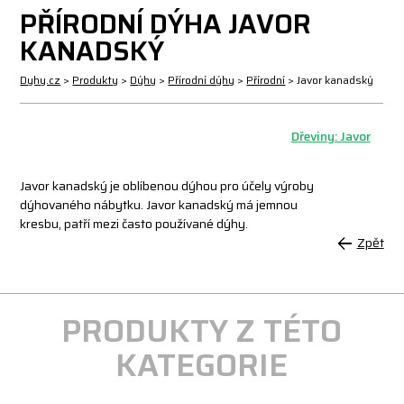
PŘÍRODNÍ DÝHA JAVOR
KANADSKÝ
Dyhy.cz
>
Produkty
>
Dýhy
>
Přírodní dýhy
>
Přírodní
>
Javor kanadský
Dřeviny: Javor
Javor kanadský je oblíbenou dýhou pro účely výroby
dýhovaného nábytku. Javor kanadský má jemnou
kresbu, patří mezi často používané dýhy.
Zpět
PRODUKTY Z TÉTO
KATEGORIE