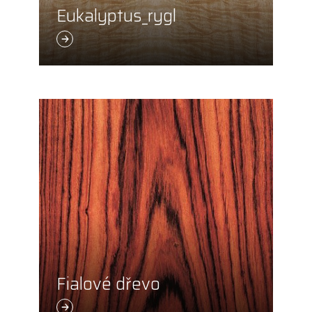
Eukalyptus_rygl
Fialové dřevo