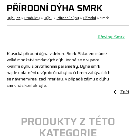
PŘÍRODNÍ DÝHA SMRK
Dyhy.cz
>
Produkty
>
Dýhy
>
Přírodní dýhy
>
Přírodní
>
Smrk
Dřeviny: Smrk
Klasická přírodní dýha v dekoru Smrk. Skladem máme
velké množství smrkových dýh. Jedná se o vysoce
kvalitní dýhu s prvotřídními parametry. Dýha smrk
najde uplatnění u výrobců nábytku či firem zabývajících
se návrhem/realizací interiéru. V případě zájmu o dýhu
smrk nás kontaktujte.
Zpět
PRODUKTY Z TÉTO
KATEGORIE