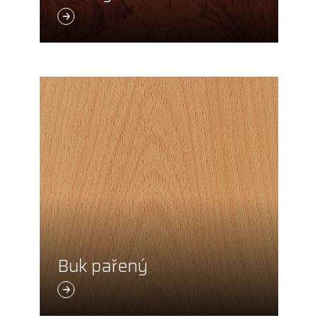
Buk pařený