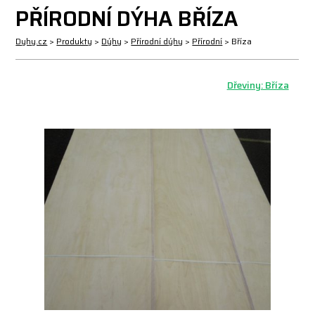
PŘÍRODNÍ DÝHA BŘÍZA
Dyhy.cz
>
Produkty
>
Dýhy
>
Přírodní dýhy
>
Přírodní
>
Bříza
Dřeviny: Bříza