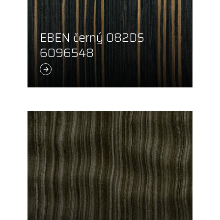
EBEN černý 082DS
6096548