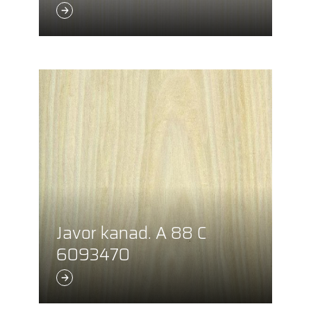
Javor kanad. A 88 C
6093470