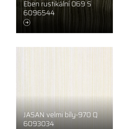
Eben rustikální 069 S
6096544
JASAN velmi bíly-970 Q
6093034