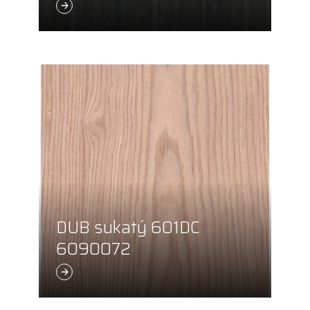
DUB sukatý 601DC
6090072