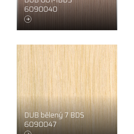
DUB 601-1BDS
6090040
DUB bělený 7 BDS
6090047