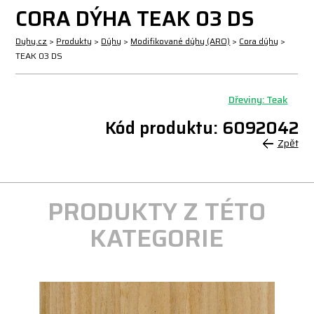
CORA DÝHA TEAK 03 DS
Dyhy.cz
>
Produkty
>
Dýhy
>
Modifikované dýhy (ARO)
>
Cora dýhy
>
TEAK 03 DS
Dřeviny: Teak
Kód produktu: 6092042
Zpět
PRODUKTY Z TÉTO
KATEGORIE