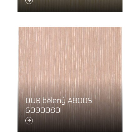
DUB bělený A80DS
6090080