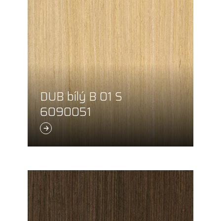
DUB bílý B 01 S
6090051