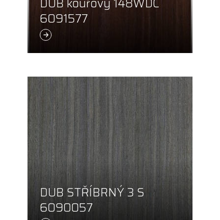
DUB kouřový 148WDC
6091577
DUB STŘÍBRNÝ 3 S
6090057