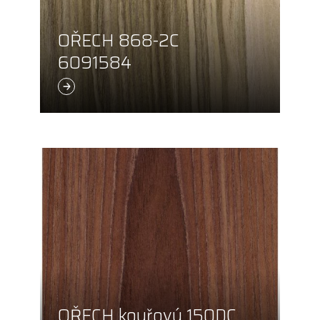
OŘECH 868-2C
6091584
OŘECH kouřový 150DC