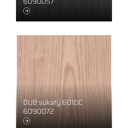
6090057
DUB sukatý 601DC
6090072