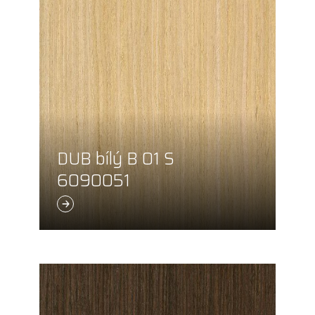
DUB bílý B 01 S
6090051