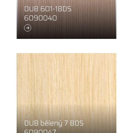
DUB 601-1BDS
6090040
DUB bělený 7 BDS
6090047