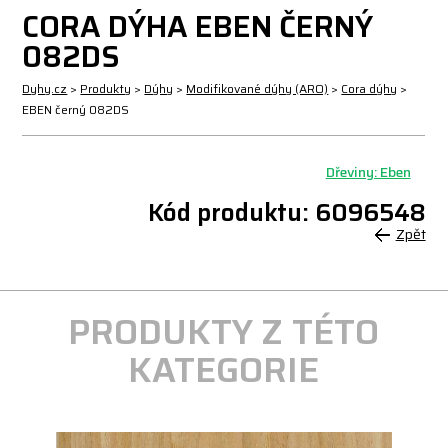
CORA DÝHA EBEN ČERNÝ
082DS
Dyhy.cz
>
Produkty
>
Dýhy
>
Modifikované dýhy (ARO)
>
Cora dýhy
>
EBEN černý 082DS
Dřeviny: Eben
Kód produktu: 6096548
Zpět
PRODUKTY Z TÉTO
KATEGORIE