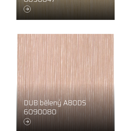
DUB bělený A80DS
6090080