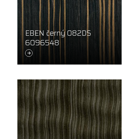
EBEN černý 082DS
6096548