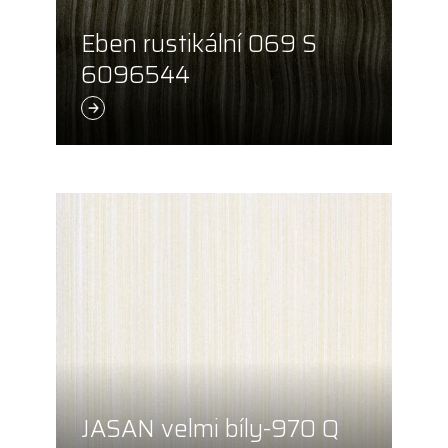
Eben rustikální 069 S
6096544
JASAN velmi bíly-970 Q