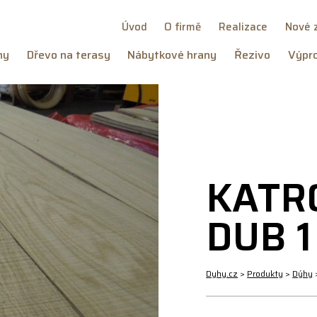
Úvod
O firmě
Realizace
Nové 
hy
Dřevo na terasy
Nábytkové hrany
Řezivo
Výpro
KATR
DUB 1
Dyhy.cz
>
Produkty
>
Dýhy