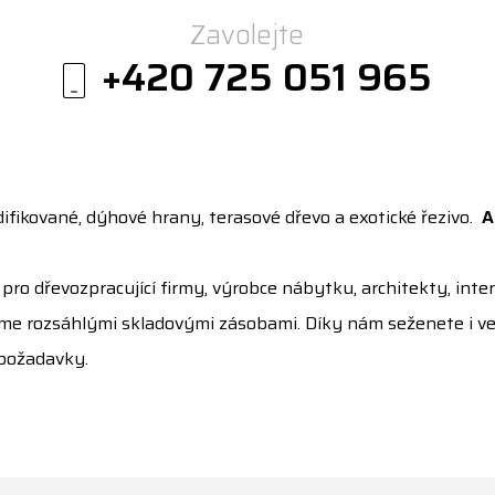
Zavolejte
+420 725 051 965
ifikované, dýhové hrany, terasové dřevo a exotické řezivo.
A
o dřevozpracující firmy, výrobce nábytku, architekty, interi
eme rozsáhlými skladovými zásobami. Díky nám seženete i ve
 požadavky.