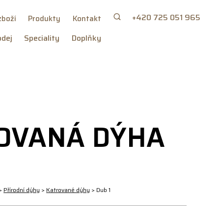
+420 725 051 965
zboží
Produkty
Kontakt
dej
Speciality
Doplňky
OVANÁ DÝHA
>
Přírodní dýhy
>
Katrované dýhy
>
Dub 1