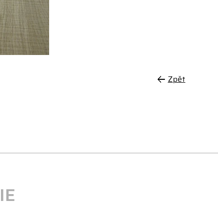
Zpět
IE