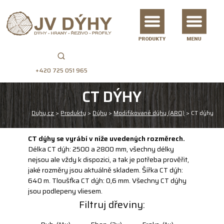
+420 725 051 965
CT DÝHY
Dyhy.cz
>
Produkty
>
Dýhy
>
Modifikované dýhy (ARO)
>
CT dýhy
CT dýhy se vyrábí v níže uvedených rozměrech.
Délka CT dýh: 2500 a 2800 mm, všechny délky
nejsou ale vždy k dispozici, a tak je potřeba prověřit,
jaké rozměry jsou aktuálně skladem. Šířka CT dýh:
640 m. Tloušťka CT dýh: 0,6 mm. Všechny CT dýhy
jsou podlepeny vliesem.
Filtruj dřeviny: