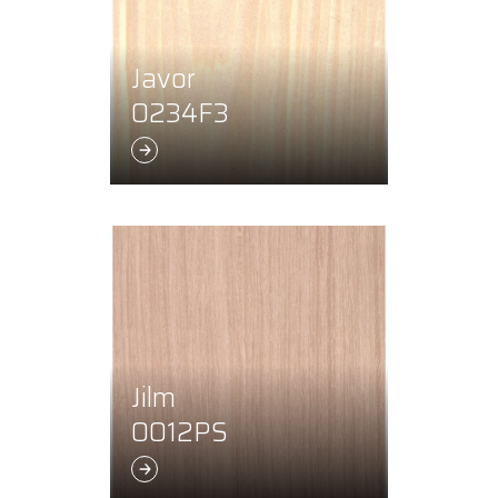
Javor
0234F3
Jilm
0012PS