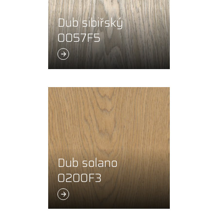
Dub sibiřský
0057F5
Dub solano
0200F3