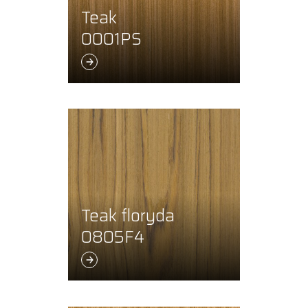
Teak
0001PS
Teak floryda
0805F4