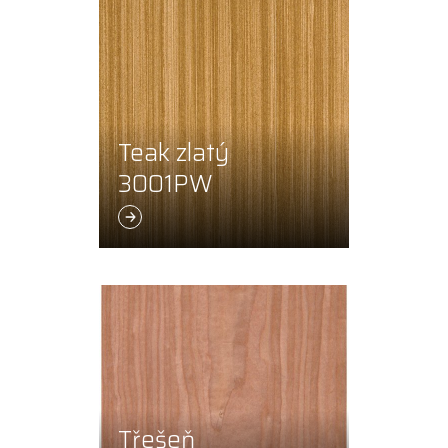
Teak zlatý
3001PW
Třešeň