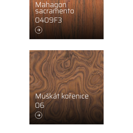
Mahagon
sacramento
0409F3
Muškát kořenice
06