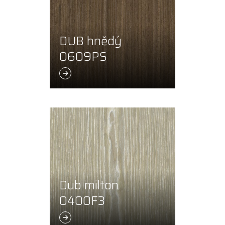
DUB hnědý
0609PS
Dub milton
0400F3