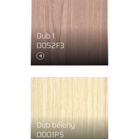
Dub 1
0052F3
Dub bělený
0001PS