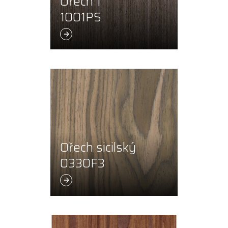
Ořech 1
1001PS
Ořech sicilský
0330F3