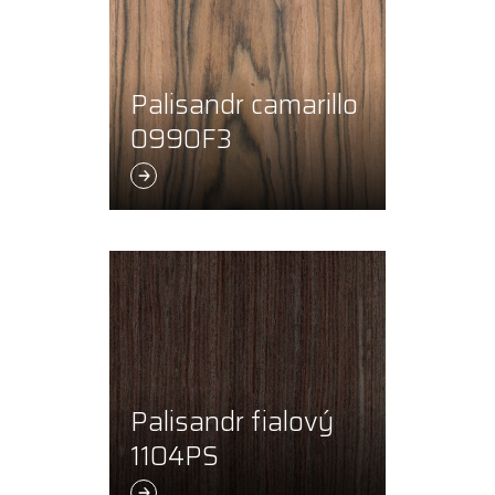
Palisandr camarillo
0990F3
Palisandr fialový
1104PS