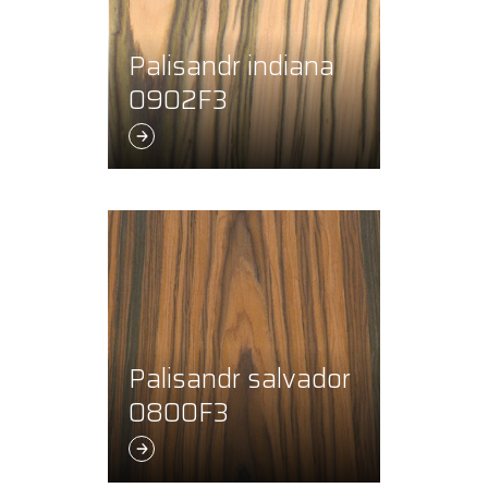
Palisandr indiana
0902F3
Palisandr salvador
0800F3