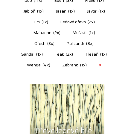
Dub
(11x)
Eben
(3x)
Frake
(1x)
Jabloň
(1x)
Jasan
(1x)
Javor
(1x)
Jilm
(1x)
Ledové dřevo
(2x)
Mahagon
(2x)
Muškát
(1x)
Ořech
(3x)
Palisandr
(8x)
Sandal
(1x)
Teak
(3x)
Třešeň
(1x)
Wenge
(4x)
Zebrano
(1x)
X
Dřevo ledové bílé