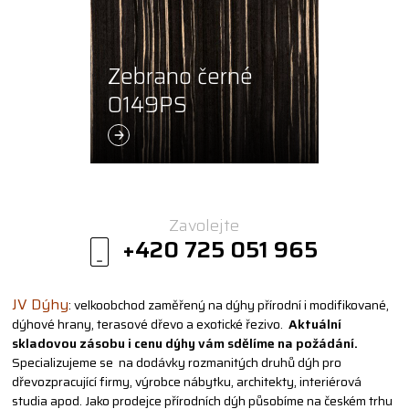
Zebrano černé
0149PS
Zavolejte
+420 725 051 965
JV Dýhy
: velkoobchod zaměřený na dýhy přírodní i modifikované,
dýhové hrany, terasové dřevo a exotické řezivo.
Aktuální
skladovou zásobu i cenu dýhy vám sdělíme na požádání.
Specializujeme se na dodávky rozmanitých druhů dýh pro
dřevozpracující firmy, výrobce nábytku, architekty, interiérová
studia apod. Jako prodejce přírodních dýh působíme na českém trhu